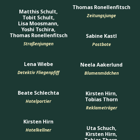
Thomas Ronellenfitsch
Matthis Schult,
Zeitungsjunge
Tobit Schult,
Lisa Moosmann,
Yoshi Tschira,
Thomas Ronellenfitsch
Sabine Kastl
Straßenjungen
Postbote
Lena Wiebe
Neela Aakerlund
Detektiv Fliegenpfiff
Blumenmädchen
Beate Schlechta
Kirsten Hirn,
Tobias Thorn
Hotelportier
Reklameträger
Kirsten Hirn
Uta Schuch,
Hotelkellner
Kirsten Hirn,
Tobias Thorn,