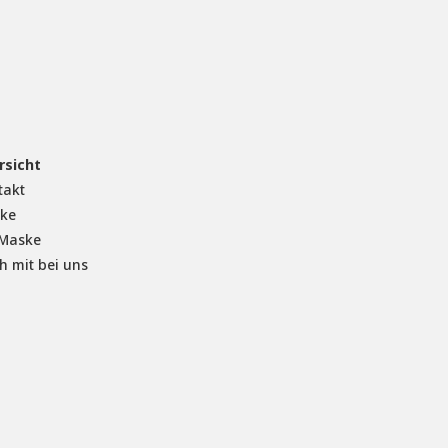
rsicht
takt
cke
 Maske
h mit bei uns